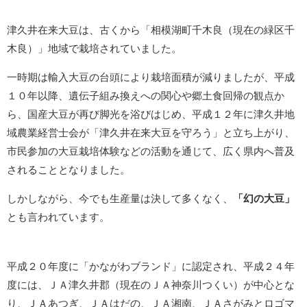
津久井在来大豆は、古くから「相模湖町千木良（現在の緑区千
木良）」地域で栽培されていました。
一時期は輸入大豆の台頭により栽培面積が減りましたが、平成
１０年以降、遺伝子組み換えへの関心や郷土食回帰の観点か
ら、国産大豆が再び脚光を浴びはじめ、平成１２年に津久井地
域農業経営士会が「津久井在来大豆を守ろう」と立ち上がり、
市民参加の大豆栽培体験などの活動を通じて、広く県内へ普及
されることとなりました。
しかしながら、今でも生産量は決して多くなく、
「幻の大豆」
とも言われています。
平成２０年度に「かながわブランド」に認定され、平成２４年
度には、ＪＡ津久井郡（現在のＪＡ神奈川つくい）が中心とな
り、ＪＡあつぎ、ＪＡはだの、ＪＡ湘南、ＪＡさがみとロゴマ