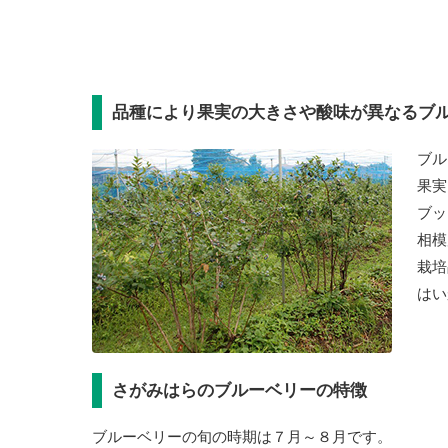
品種により果実の大きさや酸味が異なるブ
ブル
果実
ブッ
相模
栽培
はい
さがみはらのブルーベリーの特徴
ブルーベリーの旬の時期は７月～８月です。