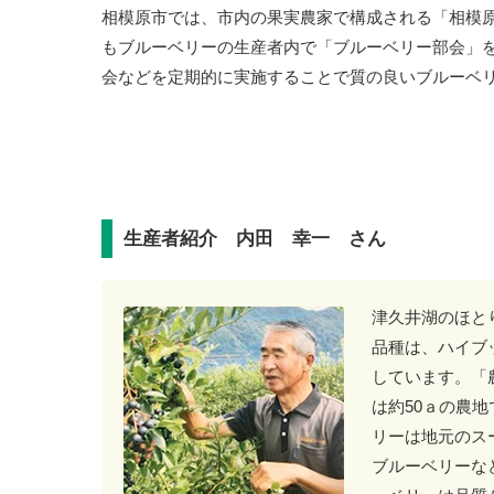
相模原市では、市内の果実農家で構成される「相模
もブルーベリーの生産者内で「ブルーベリー部会」
会などを定期的に実施することで質の良いブルーベ
生産者紹介 内田 幸一 さん
津久井湖のほと
品種は、ハイブ
しています。「
は約50ａの農
リーは地元のス
ブルーベリーな