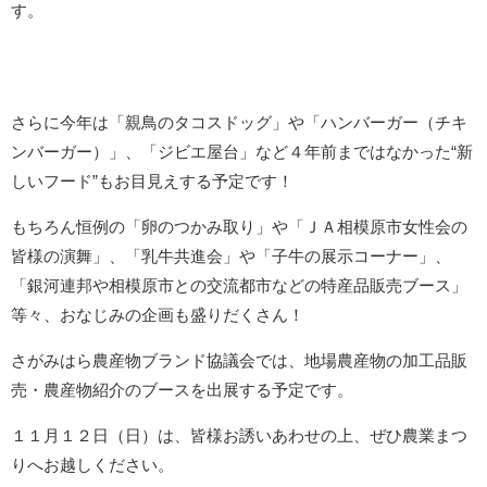
す。
さらに今年は「親鳥のタコスドッグ」や「ハンバーガー（チキ
ンバーガー）」、「ジビエ屋台」など４年前まではなかった“新
しいフード”もお目見えする予定です！
もちろん恒例の「卵のつかみ取り」や「ＪＡ相模原市女性会の
皆様の演舞」、「乳牛共進会」や「子牛の展示コーナー」、
「銀河連邦や相模原市との交流都市などの特産品販売ブース」
等々、おなじみの企画も盛りだくさん！
さがみはら農産物ブランド協議会では、地場農産物の加工品販
売・農産物紹介のブースを出展する予定です。
１１月１２日（日）は、皆様お誘いあわせの上、ぜひ農業まつ
りへお越しください。