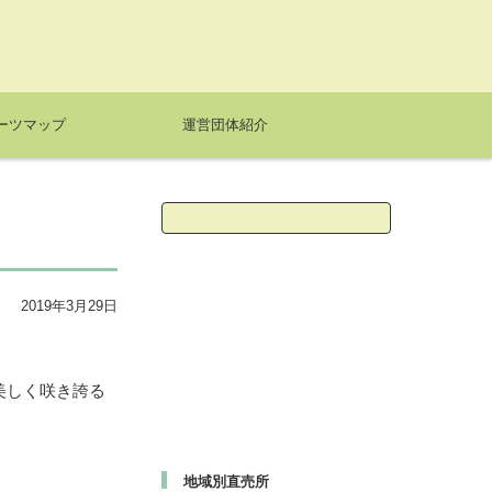
ーツマップ
運営団体紹介
検
索:
2019年3月29日
美しく咲き誇る
地域別直売所