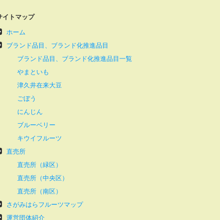
サイトマップ
ホーム
ブランド品目、ブランド化推進品目
ブランド品目、ブランド化推進品目一覧
やまといも
津久井在来大豆
ごぼう
にんじん
ブルーベリー
キウイフルーツ
直売所
直売所（緑区）
直売所（中央区）
直売所（南区）
さがみはらフルーツマップ
運営団体紹介