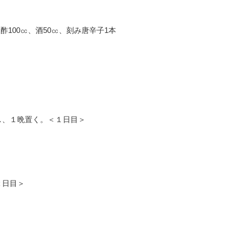
酢100㏄、酒50㏄、刻み唐辛子1本
し、１晩置く。＜１日目＞
２日目＞