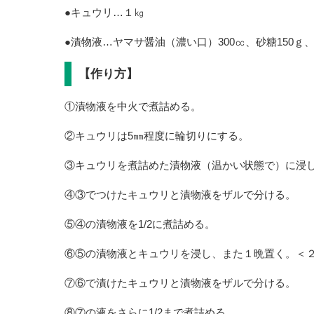
●キュウリ…１㎏
●漬物液…ヤマサ醤油（濃い口）300㏄、砂糖150ｇ、
【作り方】
①漬物液を中火で煮詰める。
②キュウリは5㎜程度に輪切りにする。
③キュウリを煮詰めた漬物液（温かい状態で）に浸
④③でつけたキュウリと漬物液をザルで分ける。
⑤④の漬物液を1/2に煮詰める。
⑥⑤の漬物液とキュウリを浸し、また１晩置く。＜
⑦⑥で漬けたキュウリと漬物液をザルで分ける。
⑧⑦の液をさらに1/2まで煮詰める。