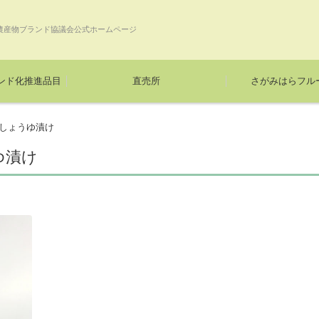
農産物ブランド協議会公式ホームページ
ンド化推進品目
直売所
さがみはらフル
しょうゆ漬け
ゆ漬け